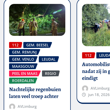
112
GEM. BEESEL
GEM. REMUNJ
112
LEUD
GEM. VENLO
LEUDAL
Automobilis
MAASGOUW
nadat zij in
PEEL EN MAAS
REGIO
eindigt
ROERDALEN
AVLimburg
Nachtelijke regenbuien
jun 18, 2026
laten veel troep achter
AVLimburg