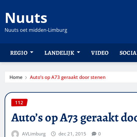
Ga
Nuuts
naar
de
inhoud
Nuuts oet midden-Limburg
REGIO
LANDELIJK
VIDEO
SOCIA
Home
Auto’s op A73 geraakt door stenen
112
Auto’s op A73 geraakt do
AVLimburg
dec 21, 2015
0