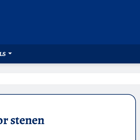
LS
or stenen