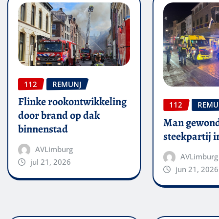
112
REMUNJ
Flinke rookontwikkeling
112
REMU
door brand op dak
Man gewond
binnenstad
steekpartij 
AVLimburg
AVLimburg
jul 21, 2026
jun 21, 2026