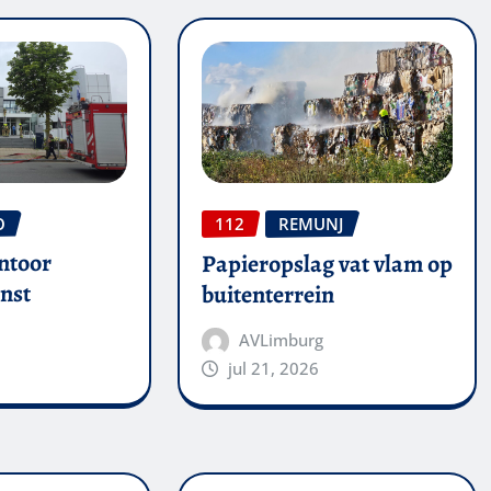
O
112
REMUNJ
ntoor
Papieropslag vat vlam op
nst
buitenterrein
AVLimburg
jul 21, 2026