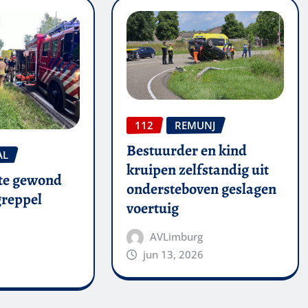
112
REMUNJ
Bestuurder en kind
AL
kruipen zelfstandig uit
te gewond
ondersteboven geslagen
 greppel
voertuig
AVLimburg
jun 13, 2026