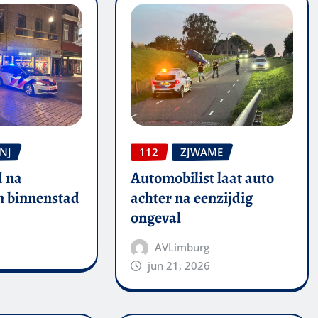
NJ
112
ZJWAME
 na
Automobilist laat auto
in binnenstad
achter na eenzijdig
ongeval
AVLimburg
jun 21, 2026