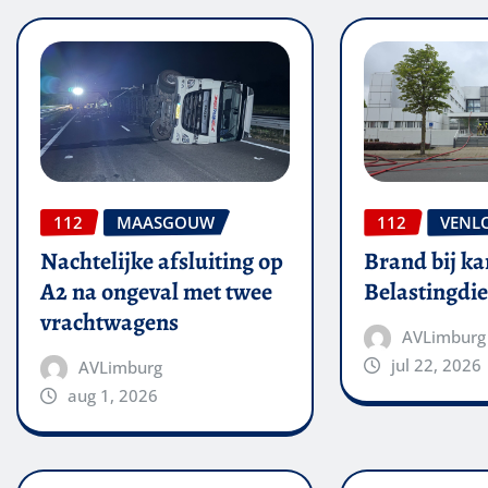
112
MAASGOUW
112
VENL
Nachtelijke afsluiting op
Brand bij ka
A2 na ongeval met twee
Belastingdie
vrachtwagens
AVLimburg
jul 22, 2026
AVLimburg
aug 1, 2026