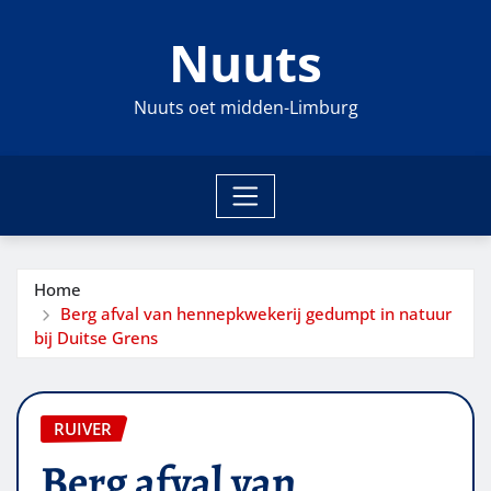
Ga
Nuuts
naar
de
inhoud
Nuuts oet midden-Limburg
Home
Berg afval van hennepkwekerij gedumpt in natuur
bij Duitse Grens
RUIVER
Berg afval van