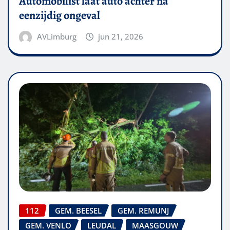
Automobilist laat auto achter na
eenzijdig ongeval
AVLimburg
jun 21, 2026
112
GEM. BEESEL
GEM. REMUNJ
GEM. VENLO
LEUDAL
MAASGOUW