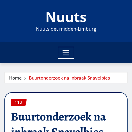
Ga
Nuuts
naar
de
inhoud
Nuuts oet midden-Limburg
Home
Buurtonderzoek na inbraak Snavelbies
112
Buurtonderzoek na
inbraak Snavelbies