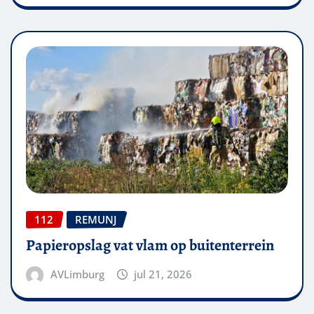
112
REMUNJ
Papieropslag vat vlam op buitenterrein
AVLimburg
jul 21, 2026