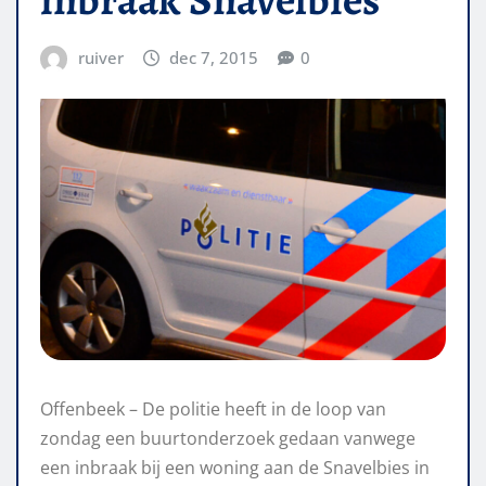
ruiver
dec 7, 2015
0
Offenbeek – De politie heeft in de loop van
zondag een buurtonderzoek gedaan vanwege
een inbraak bij een woning aan de Snavelbies in