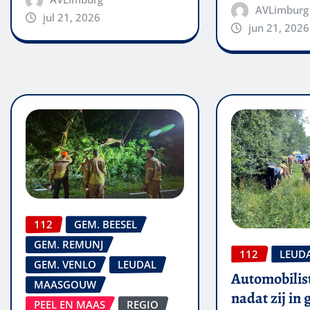
AVLimburg
jul 21, 2026
jun 21, 2026
112
GEM. BEESEL
GEM. REMUNJ
112
LEUD
GEM. VENLO
LEUDAL
Automobilis
MAASGOUW
nadat zij in
PEEL EN MAAS
REGIO