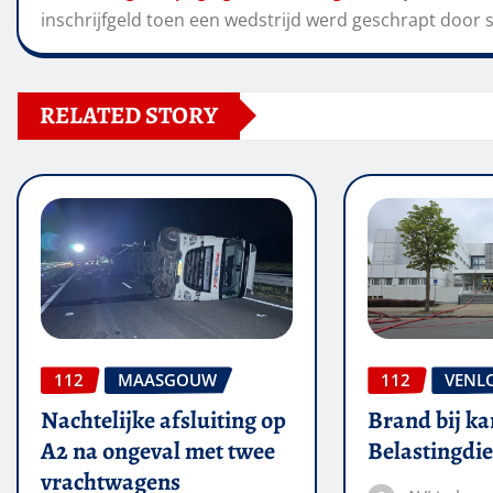
inschrijfgeld toen een wedstrijd werd geschrapt door s
RELATED STORY
112
MAASGOUW
112
VENL
Nachtelijke afsluiting op
Brand bij ka
A2 na ongeval met twee
Belastingdie
vrachtwagens