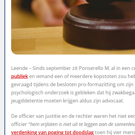
Leende – Sinds september zit Ponserello M. al in een ce
publiek
en iemand een of meerdere kopstoten zou he
gevraagd tijdens de besloten pro-formazitting om zijn 
psychologisch onderzoek is gebleken dat hij zwakbegaaf
jeugddetentie moeten krijgen aldus zijn advocaat.
De officier van justitie en de rechter waren het niet eens
officier “
hem vrijlaten is niet uit te leggen aan de samenlevin
verdenking van poging tot doodslag
toen hij vier men