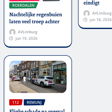
eindigt
ROERDALEN
AVLimburg
Nachtelijke regenbuien
jun 18, 2026
laten veel troep achter
AVLimburg
jun 19, 2026
112
REMUNJ
Flinke schade na overval