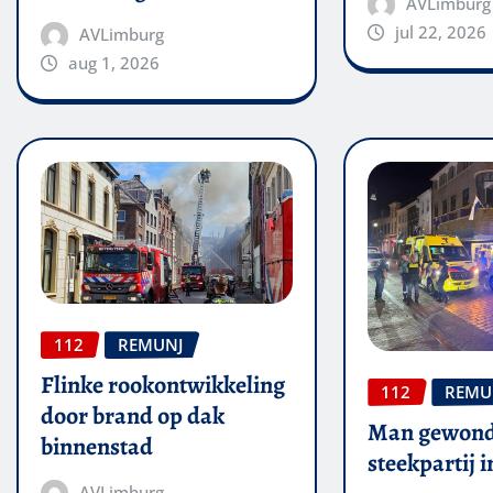
AVLimburg
jul 22, 2026
AVLimburg
aug 1, 2026
112
REMUNJ
Flinke rookontwikkeling
112
REMU
door brand op dak
Man gewond
binnenstad
steekpartij 
AVLimburg