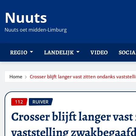
Ga
Nuuts
naar
de
inhoud
Nuuts oet midden-Limburg
REGIO
LANDELIJK
VIDEO
SOCIA
Home
Crosser blijft langer vast zitten ondanks vastste
112
RUIVER
Crosser blijft langer vas
vaststelling zwakbegaaf