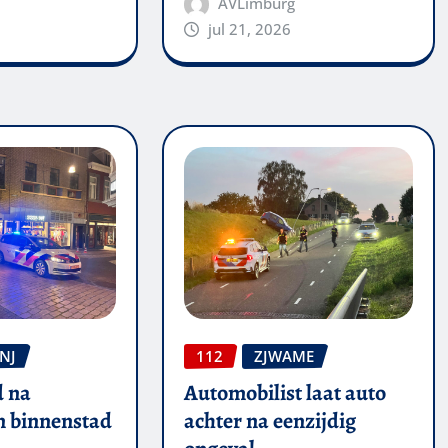
AVLimburg
jul 21, 2026
NJ
112
ZJWAME
 na
Automobilist laat auto
in binnenstad
achter na eenzijdig