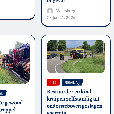
ongeval
AVLimburg
jun 21, 2026
112
REMUNJ
Bestuurder en kind
AL
kruipen zelfstandig uit
te gewond
ondersteboven geslagen
 greppel
voertuig