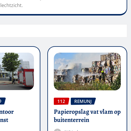
lechtzicht.
O
112
REMUNJ
ntoor
Papieropslag vat vlam op
nst
buitenterrein