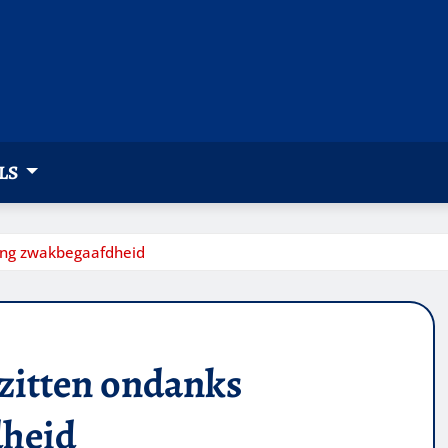
LS
lling zwakbegaafdheid
t zitten ondanks
dheid