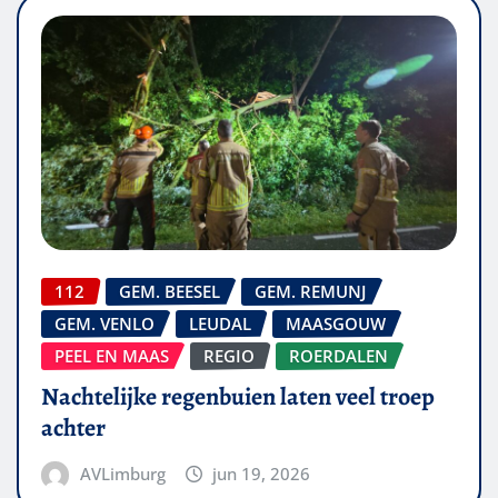
112
GEM. BEESEL
GEM. REMUNJ
GEM. VENLO
LEUDAL
MAASGOUW
PEEL EN MAAS
REGIO
ROERDALEN
Nachtelijke regenbuien laten veel troep
achter
AVLimburg
jun 19, 2026