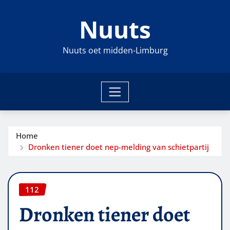
Ga
Nuuts
naar
de
inhoud
Nuuts oet midden-Limburg
Home
Dronken tiener doet nep-melding van schietpartij
112
Dronken tiener doet