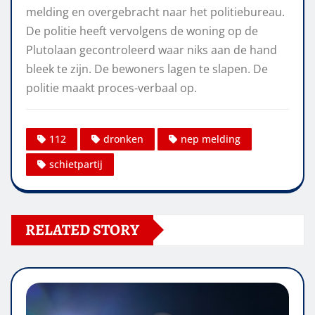
melding en overgebracht naar het politiebureau.
De politie heeft vervolgens de woning op de
Plutolaan gecontroleerd waar niks aan de hand
bleek te zijn. De bewoners lagen te slapen. De
politie maakt proces-verbaal op.
112
dronken
nep melding
schietpartij
RELATED STORY