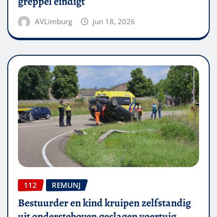
greppel eindigt
AVLimburg
jun 18, 2026
112
REMUNJ
Bestuurder en kind kruipen zelfstandig
uit ondersteboven geslagen voertuig