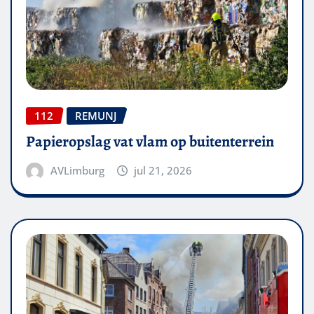
112
REMUNJ
Papieropslag vat vlam op buitenterrein
AVLimburg
jul 21, 2026