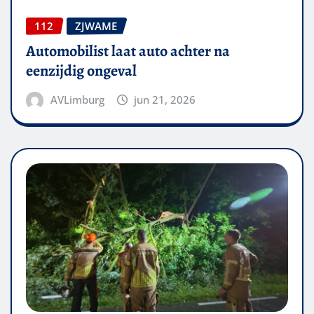
112
ZJWAME
Automobilist laat auto achter na
eenzijdig ongeval
AVLimburg
jun 21, 2026