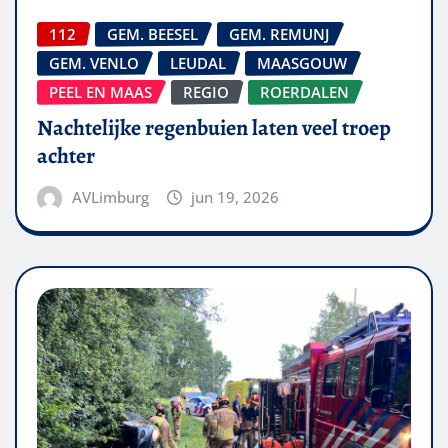
112
GEM. BEESEL
GEM. REMUNJ
GEM. VENLO
LEUDAL
MAASGOUW
PEEL EN MAAS
REGIO
ROERDALEN
Nachtelijke regenbuien laten veel troep
achter
AVLimburg
jun 19, 2026