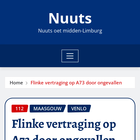
Ga
Nuuts
naar
de
inhoud
Nuuts oet midden-Limburg
Home
Flinke vertraging op A73 door ongevallen
112
MAASGOUW
VENLO
Flinke vertraging op
A73 door ongevallen