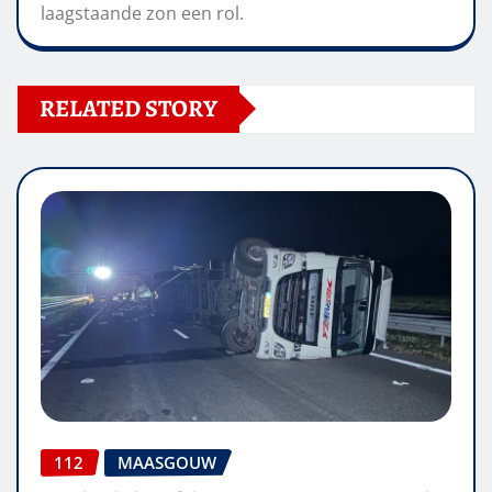
laagstaande zon een rol.
RELATED STORY
112
MAASGOUW