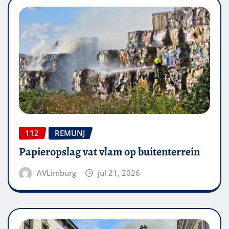
112
REMUNJ
Papieropslag vat vlam op buitenterrein
AVLimburg
jul 21, 2026