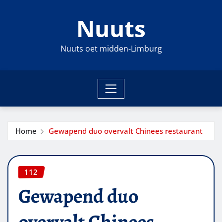
Ga
Nuuts
naar
de
inhoud
Nuuts oet midden-Limburg
Home
Gewapend duo overvalt Chinees restaurant
112
Gewapend duo
overvalt Chinees