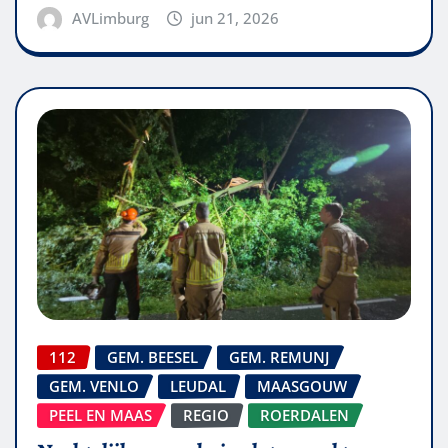
AVLimburg
jun 21, 2026
112
GEM. BEESEL
GEM. REMUNJ
GEM. VENLO
LEUDAL
MAASGOUW
PEEL EN MAAS
REGIO
ROERDALEN