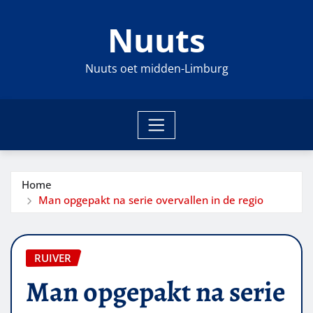
Ga
Nuuts
naar
de
inhoud
Nuuts oet midden-Limburg
Home
Man opgepakt na serie overvallen in de regio
RUIVER
Man opgepakt na serie