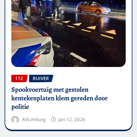
112
RUIVER
Spookvoertuig met gestolen
kentekenplaten klem gereden door
politie
AVLimburg
jan 12, 2026