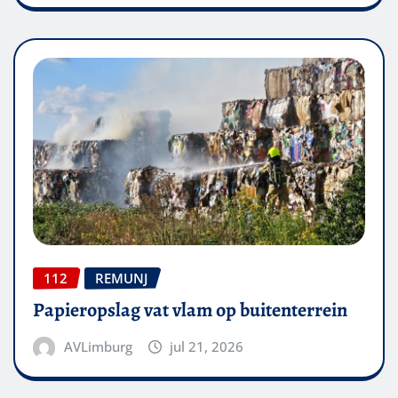
112
REMUNJ
Papieropslag vat vlam op buitenterrein
AVLimburg
jul 21, 2026