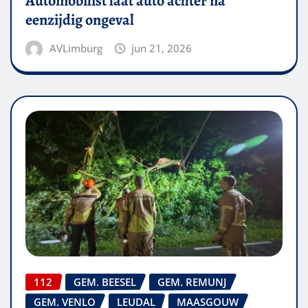
Automobilist laat auto achter na
eenzijdig ongeval
AVLimburg
jun 21, 2026
112
GEM. BEESEL
GEM. REMUNJ
GEM. VENLO
LEUDAL
MAASGOUW