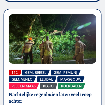
112
GEM. BEESEL
GEM. REMUNJ
GEM. VENLO
LEUDAL
MAASGOUW
PEEL EN MAAS
REGIO
ROERDALEN
Nachtelijke regenbuien laten veel troep
achter