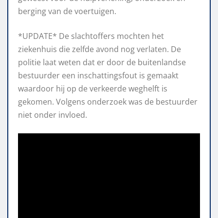
berging van de voertuigen.
*UPDATE* De slachtoffers mochten het
ziekenhuis die zelfde avond nog verlaten. De
politie laat weten dat er door de buitenlandse
bestuurder een inschattingsfout is gemaakt
waardoor hij op de verkeerde weghelft is
gekomen. Volgens onderzoek was de bestuurder
niet onder invloed.