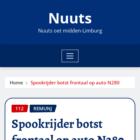
Ga
Nuuts
naar
de
inhoud
Nuuts oet midden-Limburg
Home
Spookrijder botst frontaal op auto N280
112
REMUNJ
Spookrijder botst
frontaal op auto N280