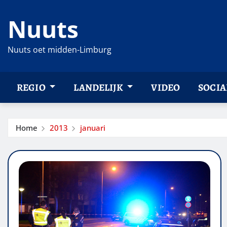
Ga
Nuuts
naar
de
inhoud
Nuuts oet midden-Limburg
REGIO
LANDELIJK
VIDEO
SOCIA
Home
2013
januari