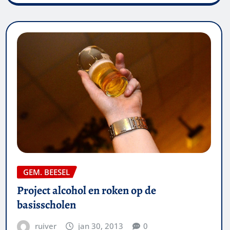
GEM. BEESEL
Project alcohol en roken op de
basisscholen
ruiver
jan 30, 2013
0