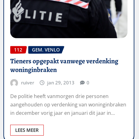
112
GEM. VENLO
Tieners opgepakt vanwege verdenking
woninginbraken
ruiver
jan 29, 2013
0
De politie heeft vanmorgen drie personen
aangehouden op verdenking van woninginbraken
in december vorig jaar en januari dit jaar in…
LEES MEER