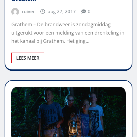
ruiver
aug 27, 2017
0
Grathem – De brandweer is zondagmiddag
uitgerukt voor een melding van een drenkeling in
het kanaal bij Grathem. Het ging…
LEES MEER