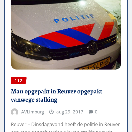
112
Man opgepakt in Reuver opgepakt
vanwege stalking
AVLimburg
aug 29, 2017
0
Reuver – Dinsdagavond heeft de politie in Reuver