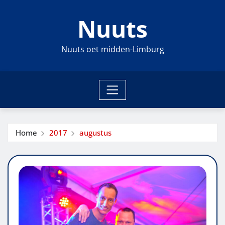
Ga
Nuuts
naar
de
inhoud
Nuuts oet midden-Limburg
Home
2017
augustus