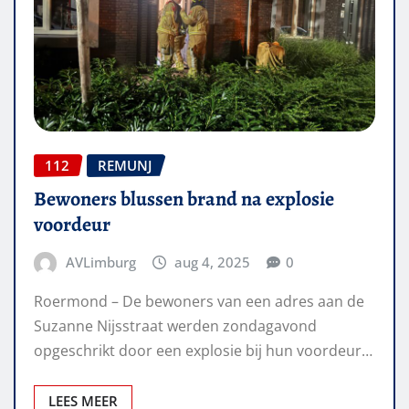
112
REMUNJ
Bewoners blussen brand na explosie
voordeur
AVLimburg
aug 4, 2025
0
Roermond – De bewoners van een adres aan de
Suzanne Nijsstraat werden zondagavond
opgeschrikt door een explosie bij hun voordeur…
LEES MEER