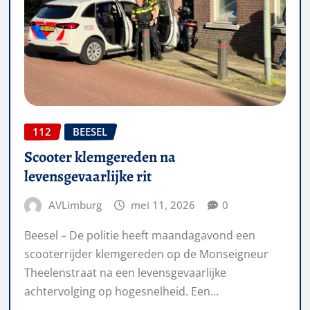
112
BEESEL
Scooter klemgereden na
levensgevaarlijke rit
AVLimburg
mei 11, 2026
0
Beesel – De politie heeft maandagavond een
scooterrijder klemgereden op de Monseigneur
Theelenstraat na een levensgevaarlijke
achtervolging op hogesnelheid. Een…