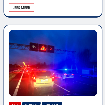
LEES MEER
112
RUIVER
ZJWAME