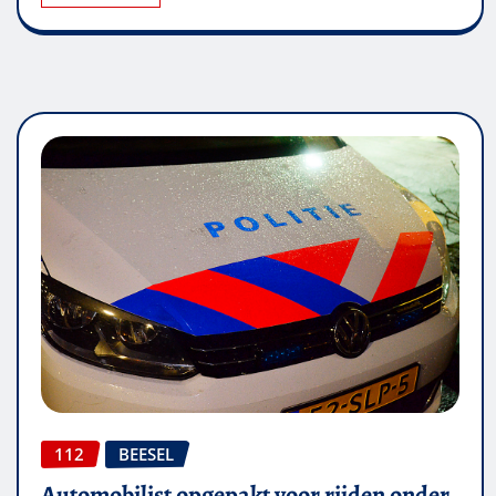
112
BEESEL
Automobilist opgepakt voor rijden onder