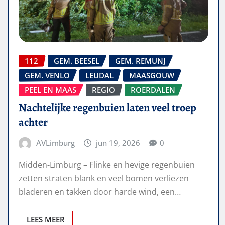
112
GEM. BEESEL
GEM. REMUNJ
GEM. VENLO
LEUDAL
MAASGOUW
PEEL EN MAAS
REGIO
ROERDALEN
Nachtelijke regenbuien laten veel troep
achter
AVLimburg
jun 19, 2026
0
Midden-Limburg – Flinke en hevige regenbuien
zetten straten blank en veel bomen verliezen
bladeren en takken door harde wind, een…
LEES MEER