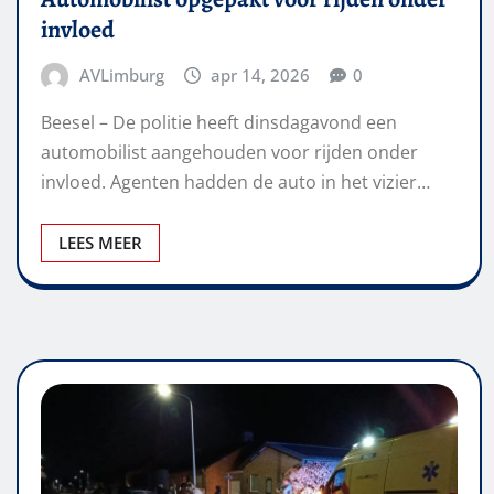
invloed
AVLimburg
apr 14, 2026
0
Beesel – De politie heeft dinsdagavond een
automobilist aangehouden voor rijden onder
invloed. Agenten hadden de auto in het vizier…
LEES MEER