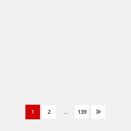
1
2
…
139