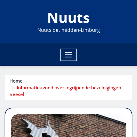
Ga
Nuuts
naar
de
inhoud
Nuuts oet midden-Limburg
Home
Informatieavond over ingrijpende bezuinigingen
Beesel