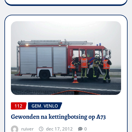
112
GEM. VENLO
Gewonden na kettingbotsing op A73
ruiver
dec 17, 2012
0