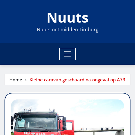
Ga
Nuuts
naar
de
inhoud
Nuuts oet midden-Limburg
Home
Kleine caravan geschaard na ongeval op A73