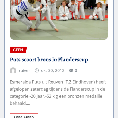
GEEN
Puts scoort brons in Flanderscup
ruiver
okt 30, 2012
0
Esmeralda Puts uit Reuver(J.T.Z.Eindhoven) heeft
afgelopen zaterdag tijdens de Flanderscup in de
categorie -20 jaar,-52 k.g een bronzen medaille
behaald.…
LEES MEER