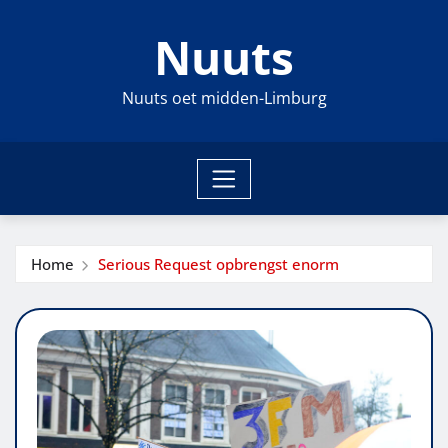
Ga
Nuuts
naar
de
inhoud
Nuuts oet midden-Limburg
Home
Serious Request opbrengst enorm