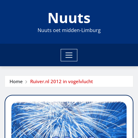
Ga
Nuuts
naar
de
inhoud
Nuuts oet midden-Limburg
Home
Ruiver.nl 2012 in vogelvlucht