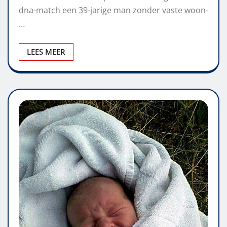
dna-match een 39-jarige man zonder vaste woon-
…
LEES MEER