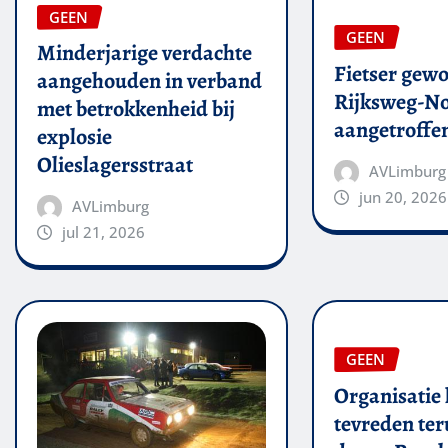
GEEN
GEEN
Minderjarige verdachte
Fietser gew
aangehouden in verband
Rijksweg-N
met betrokkenheid bij
aangetroffe
explosie
Olieslagersstraat
AVLimburg
jun 20, 2026
AVLimburg
jul 21, 2026
GEEN
Organisatie 
tevreden ter