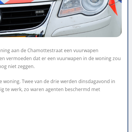
 woning aan de Chamottestraat een vuurwapen
 een vermoeden dat er een vuurwapen in de woning zou
nog niet zeggen.
e woning. Twee van de drie werden dinsdagavond in
uldig te werk, zo waren agenten beschermd met