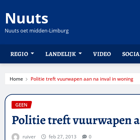
Ga
Nuuts
naar
de
inhoud
Nuuts oet midden-Limburg
REGIO
LANDELIJK
VIDEO
SOCIA
Home
Politie treft vuurwapen aan na inval in woning
GEEN
Politie treft vuurwapen 
ruiver
feb 27, 2013
0