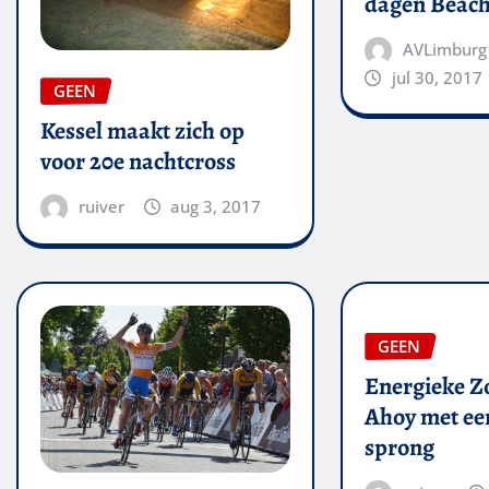
dagen Beach
AVLimburg
jul 30, 2017
GEEN
Kessel maakt zich op
voor 20e nachtcross
ruiver
aug 3, 2017
GEEN
Energieke Zo
Ahoy met een
sprong