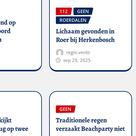
112
GEEN
ROERDALEN
ond op
oord
Lichaam gevonden in
n
Roer bij Herkenbosch
regio.venlo
sep 29, 2025
GEEN
kijkt
Traditionele regen
ug op twee
verzaakt Beachparty niet