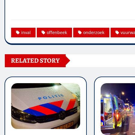
inval
offenbeek
onderzoek
vuurw
RELATED STORY