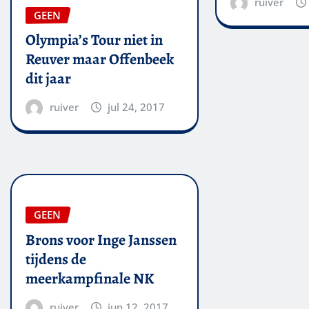
ruiver
GEEN
Olympia’s Tour niet in
Reuver maar Offenbeek
dit jaar
ruiver
jul 24, 2017
GEEN
Brons voor Inge Janssen
tijdens de
meerkampfinale NK
ruiver
jun 12, 2017