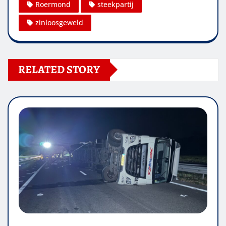
Roermond
steekpartij
zinloosgeweld
RELATED STORY