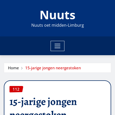
Ga
Nuuts
naar
de
inhoud
Nuuts oet midden-Limburg
Home
15-jarige jongen neergestoken
112
15-jarige jongen
neergestoken