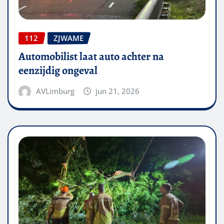
112
ZJWAME
Automobilist laat auto achter na
eenzijdig ongeval
AVLimburg
jun 21, 2026