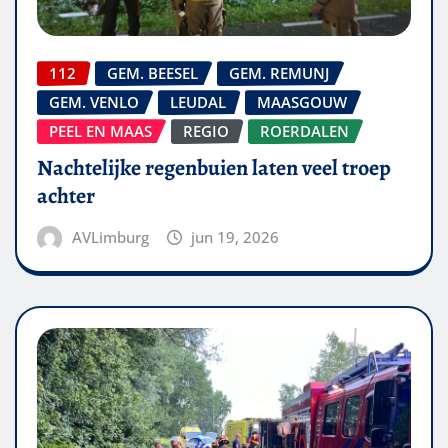
112
GEM. BEESEL
GEM. REMUNJ
GEM. VENLO
LEUDAL
MAASGOUW
PEEL EN MAAS
REGIO
ROERDALEN
Nachtelijke regenbuien laten veel troep
achter
AVLimburg
jun 19, 2026