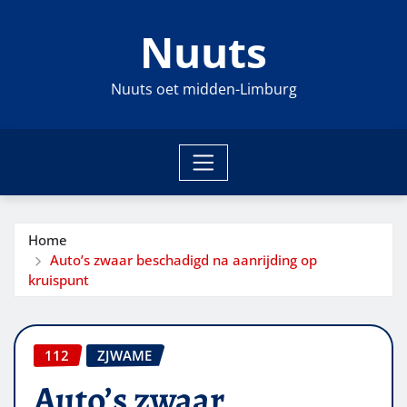
Ga
Nuuts
naar
de
inhoud
Nuuts oet midden-Limburg
Home
Auto’s zwaar beschadigd na aanrijding op
kruispunt
112
ZJWAME
Auto’s zwaar