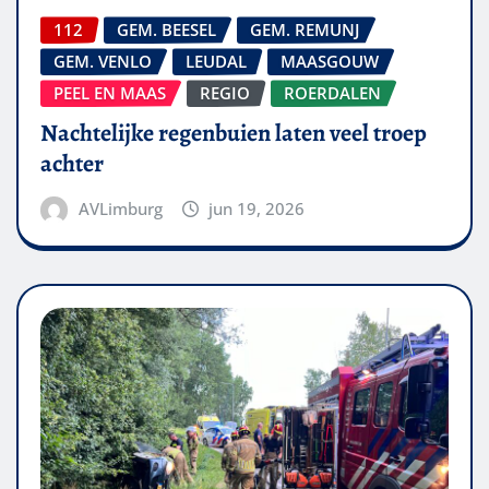
112
GEM. BEESEL
GEM. REMUNJ
GEM. VENLO
LEUDAL
MAASGOUW
PEEL EN MAAS
REGIO
ROERDALEN
Nachtelijke regenbuien laten veel troep
achter
AVLimburg
jun 19, 2026