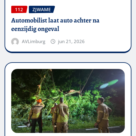
112
ZJWAME
Automobilist laat auto achter na
eenzijdig ongeval
AVLimburg
jun 21, 2026