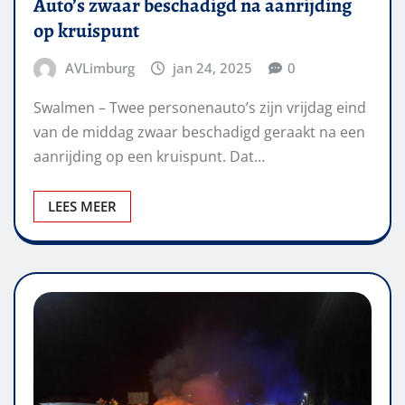
Auto’s zwaar beschadigd na aanrijding
op kruispunt
AVLimburg
jan 24, 2025
0
Swalmen – Twee personenauto’s zijn vrijdag eind
van de middag zwaar beschadigd geraakt na een
aanrijding op een kruispunt. Dat…
LEES MEER