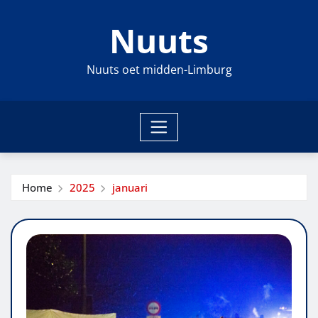
Ga
Nuuts
naar
de
inhoud
Nuuts oet midden-Limburg
Home
2025
januari