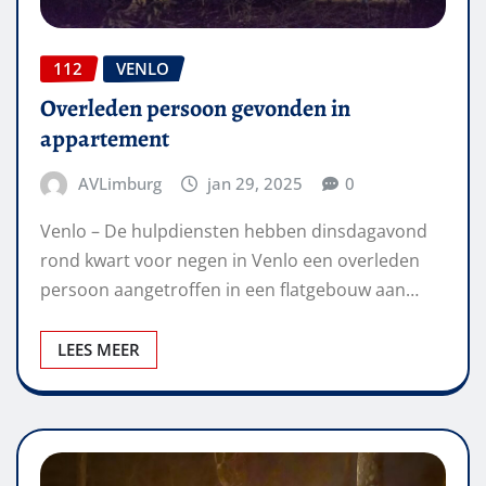
112
VENLO
Overleden persoon gevonden in
appartement
AVLimburg
jan 29, 2025
0
Venlo – De hulpdiensten hebben dinsdagavond
rond kwart voor negen in Venlo een overleden
persoon aangetroffen in een flatgebouw aan…
LEES MEER