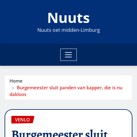
Ga
Nuuts
naar
de
inhoud
Nuuts oet midden-Limburg
Home
Burgemeester sluit panden van kapper, die is nu
dakloos
VENLO
Burgemeester sluit