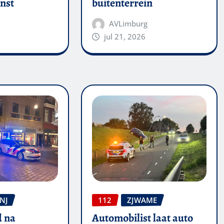
nst
buitenterrein
AVLimburg
jul 21, 2026
NJ
112
ZJWAME
 na
Automobilist laat auto