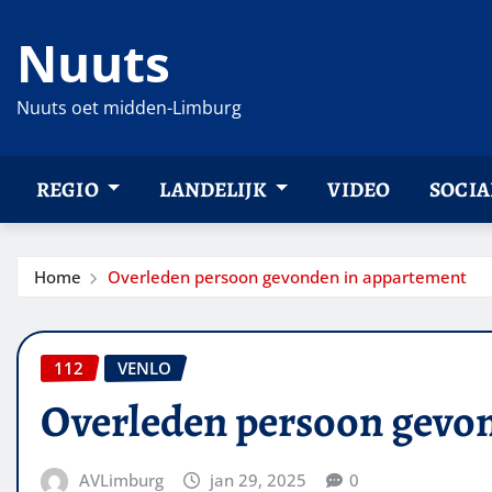
Ga
Nuuts
naar
de
inhoud
Nuuts oet midden-Limburg
REGIO
LANDELIJK
VIDEO
SOCIA
Home
Overleden persoon gevonden in appartement
112
VENLO
Overleden persoon gevo
AVLimburg
jan 29, 2025
0