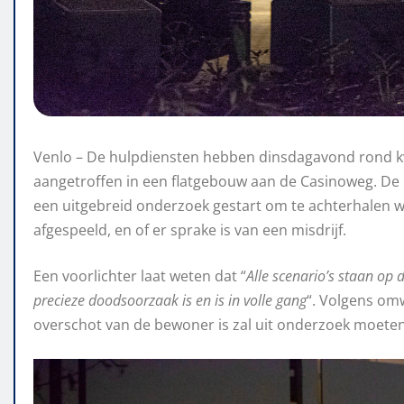
Venlo – De hulpdiensten hebben dinsdagavond rond k
aangetroffen in een flatgebouw aan de Casinoweg. De po
een uitgebreid onderzoek gestart om te achterhalen wa
afgespeeld, en of er sprake is van een misdrijf.
Een voorlichter laat weten dat “
Alle scenario’s staan op
precieze doodsoorzaak is en is in volle gang
“. Volgens om
overschot van de bewoner is zal uit onderzoek moeten b