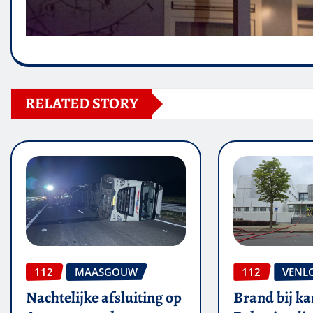
RELATED STORY
112
MAASGOUW
112
VENL
Nachtelijke afsluiting op
Brand bij ka