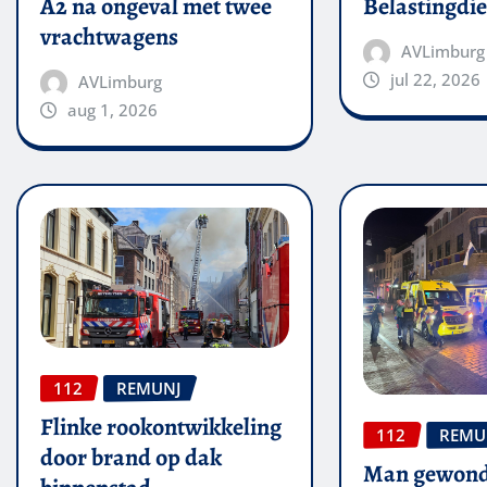
A2 na ongeval met twee
Belastingdie
vrachtwagens
AVLimburg
jul 22, 2026
AVLimburg
aug 1, 2026
112
REMUNJ
Flinke rookontwikkeling
112
REMU
door brand op dak
Man gewond