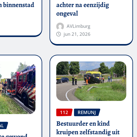
in binnenstad
achter na eenzijdig
ongeval
AVLimburg
jun 21, 2026
112
REMUNJ
Bestuurder en kind
AL
kruipen zelfstandig uit
te gewond