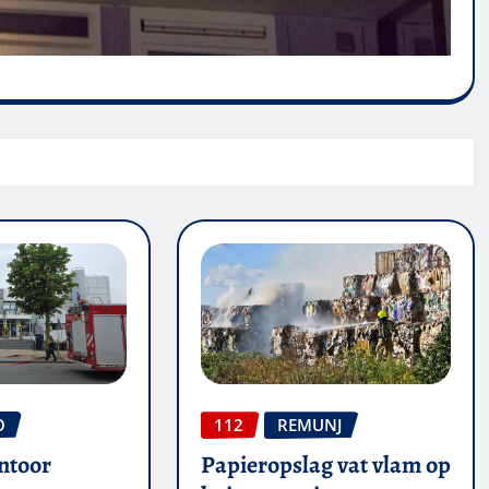
O
112
REMUNJ
ntoor
Papieropslag vat vlam op