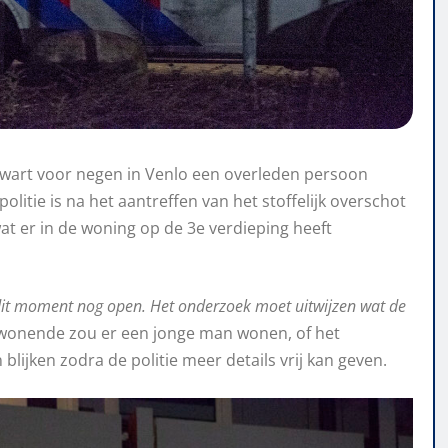
wart voor negen in Venlo een overleden persoon
litie is na het aantreffen van het stoffelijk overschot
t er in de woning op de 3e verdieping heeft
 dit moment nog open. Het onderzoek moet uitwijzen wat de
wonende zou er een jonge man wonen, of het
lijken zodra de politie meer details vrij kan geven.