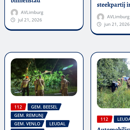
binnenstad
steekpartij 
AVLimburg
AVLimburg
jul 21, 2026
jun 21, 2026
112
GEM. BEESEL
GEM. REMUNJ
112
LEUD
GEM. VENLO
LEUDAL
Automobilis