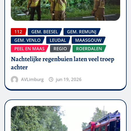
112
GEM. BEESEL
GEM. REMUNJ
GEM. VENLO
LEUDAL
MAASGOUW
PEEL EN MAAS
REGIO
ROERDALEN
Nachtelijke regenbuien laten veel troep
achter
AVLimburg
jun 19, 2026