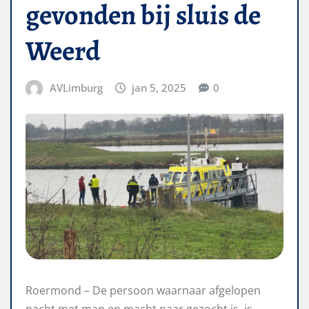
gevonden bij sluis de
Weerd
AVLimburg
jan 5, 2025
0
Roermond – De persoon waarnaar afgelopen
nacht met man en macht naar gezocht is, is