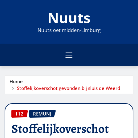
Ga
Nuuts
naar
de
inhoud
Nuuts oet midden-Limburg
Home
Stoffelijkoverschot gevonden bij sluis de Weerd
112
REMUNJ
Stoffelijkoverschot