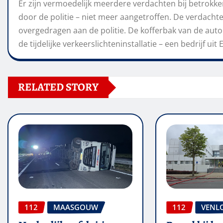
Er zijn vermoedelijk meerdere verdachten bij betrok
door de politie – niet meer aangetroffen. De verdac
overgedragen aan de politie. De kofferbak van de auto
de tijdelijke verkeerslichteninstallatie – een bedrijf uit
RELATED STORY
112
MAASGOUW
112
VENL