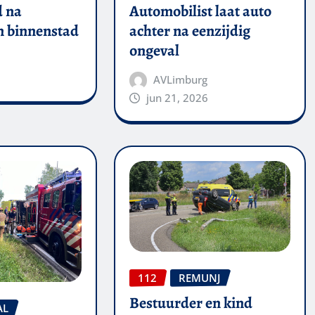
 na
Automobilist laat auto
in binnenstad
achter na eenzijdig
ongeval
AVLimburg
jun 21, 2026
112
REMUNJ
Bestuurder en kind
AL