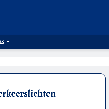
LS
erkeerslichten