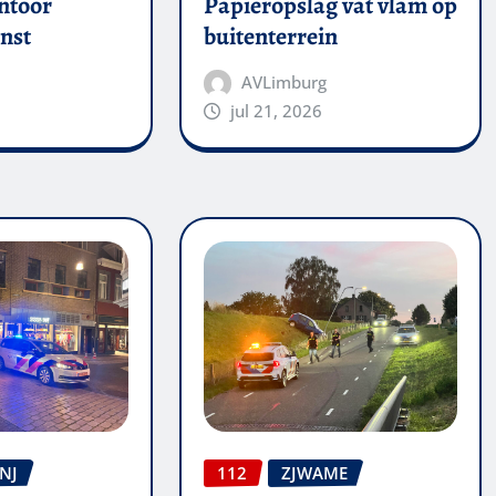
ntoor
Papieropslag vat vlam op
nst
buitenterrein
AVLimburg
jul 21, 2026
NJ
112
ZJWAME