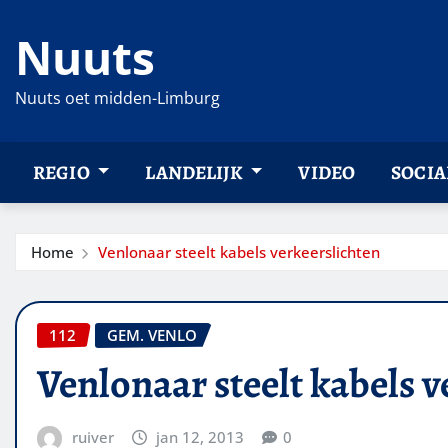
Ga
Nuuts
naar
de
inhoud
Nuuts oet midden-Limburg
REGIO
LANDELIJK
VIDEO
SOCIA
Home
Venlonaar steelt kabels verkeerslichten
112
GEM. VENLO
Venlonaar steelt kabels v
ruiver
jan 12, 2013
0