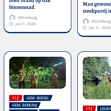
door brand op dak
Man gewond
binnenstad
steekpartij 
AVLimburg
AVLimburg
jul 21, 2026
jun 21, 2026
112
GEM. BEESEL
GEM. REMUNJ
112
LEUD