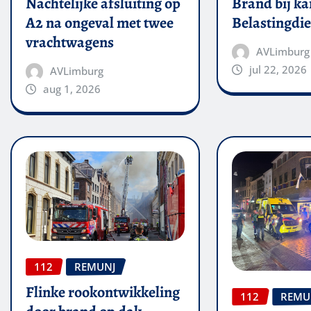
Nachtelijke afsluiting op
Brand bij ka
A2 na ongeval met twee
Belastingdie
vrachtwagens
AVLimburg
jul 22, 2026
AVLimburg
aug 1, 2026
112
REMUNJ
Flinke rookontwikkeling
112
REMU