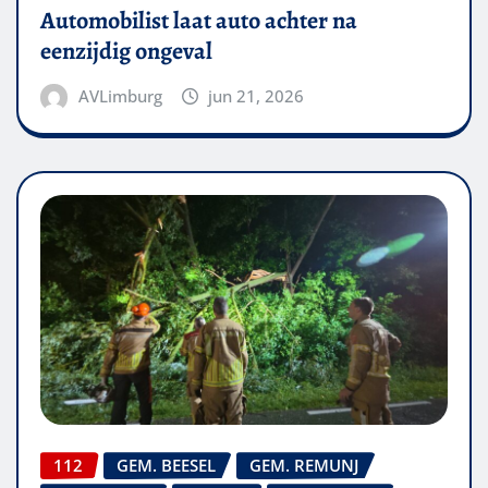
Automobilist laat auto achter na
eenzijdig ongeval
AVLimburg
jun 21, 2026
112
GEM. BEESEL
GEM. REMUNJ