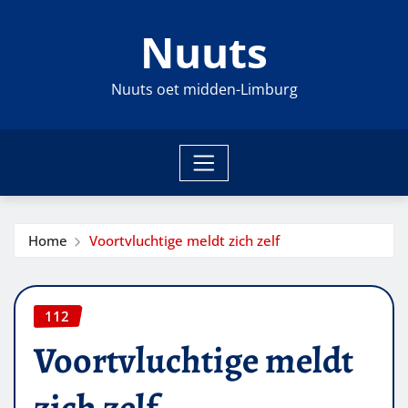
Ga
Nuuts
naar
de
inhoud
Nuuts oet midden-Limburg
Home
Voortvluchtige meldt zich zelf
112
Voortvluchtige meldt
zich zelf