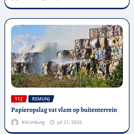
112
REMUNJ
Papieropslag vat vlam op buitenterrein
AVLimburg
jul 21, 2026