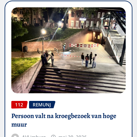
112
REMUNJ
Persoon valt na kroegbezoek van hoge
muur
AVLimburg
mei 20, 2026