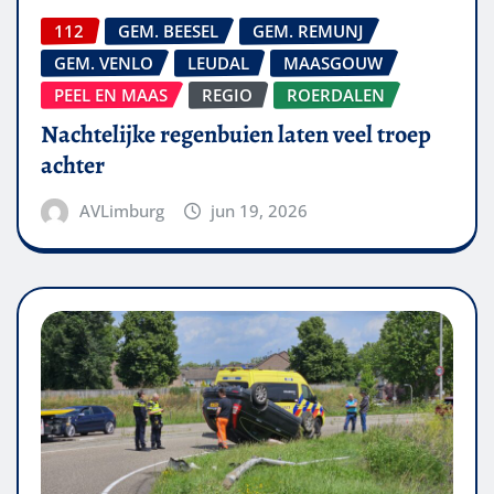
112
GEM. BEESEL
GEM. REMUNJ
GEM. VENLO
LEUDAL
MAASGOUW
PEEL EN MAAS
REGIO
ROERDALEN
Nachtelijke regenbuien laten veel troep
achter
AVLimburg
jun 19, 2026