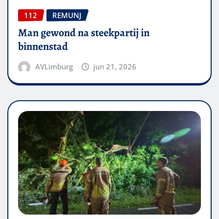
112
REMUNJ
Man gewond na steekpartij in
binnenstad
AVLimburg
jun 21, 2026