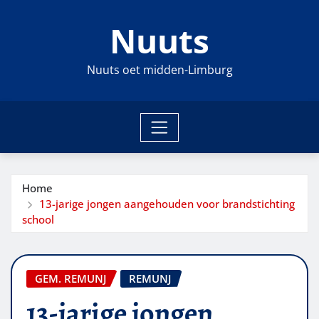
Ga
Nuuts
naar
de
inhoud
Nuuts oet midden-Limburg
Home
13-jarige jongen aangehouden voor brandstichting
school
GEM. REMUNJ
REMUNJ
13-jarige jongen