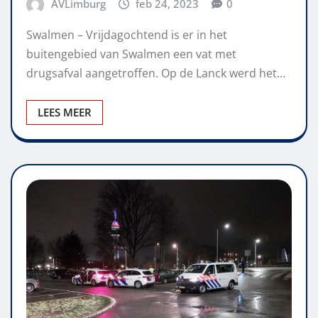
AVLimburg
feb 24, 2023
0
Swalmen – Vrijdagochtend is er in het
buitengebied van Swalmen een vat met
drugsafval aangetroffen. Op de Lanck werd het…
LEES MEER