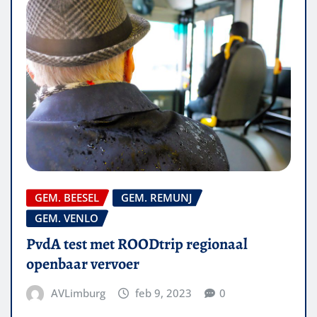
GEM. BEESEL
GEM. REMUNJ
GEM. VENLO
PvdA test met ROODtrip regionaal
openbaar vervoer
AVLimburg
feb 9, 2023
0