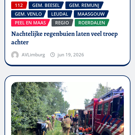
112
GEM. BEESEL
GEM. REMUNJ
GEM. VENLO
LEUDAL
MAASGOUW
PEEL EN MAAS
REGIO
ROERDALEN
Nachtelijke regenbuien laten veel troep
achter
AVLimburg
jun 19, 2026