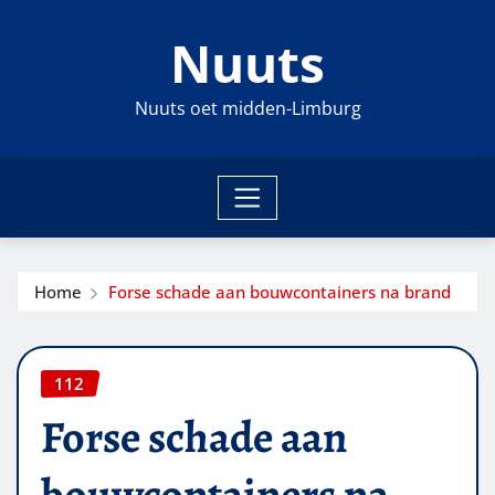
Ga
Nuuts
naar
de
inhoud
Nuuts oet midden-Limburg
Home
Forse schade aan bouwcontainers na brand
112
Forse schade aan
bouwcontainers na