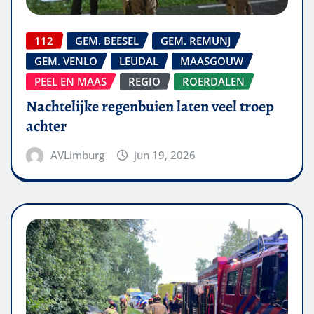
112
GEM. BEESEL
GEM. REMUNJ
GEM. VENLO
LEUDAL
MAASGOUW
PEEL EN MAAS
REGIO
ROERDALEN
Nachtelijke regenbuien laten veel troep
achter
AVLimburg
jun 19, 2026