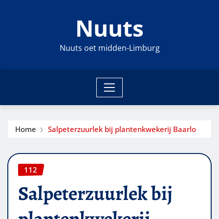
Ga
Nuuts
naar
de
inhoud
Nuuts oet midden-Limburg
Home
Salpeterzuurlek bij plantenkwekerij Baarlo
112
Salpeterzuurlek bij
plantenkwekerij