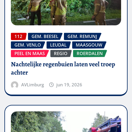
112
GEM. BEESEL
GEM. REMUNJ
GEM. VENLO
LEUDAL
MAASGOUW
PEEL EN MAAS
REGIO
ROERDALEN
Nachtelijke regenbuien laten veel troep
achter
AVLimburg
jun 19, 2026