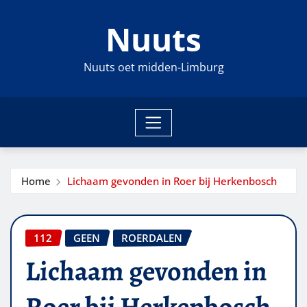
Ga
Nuuts
naar
de
inhoud
Nuuts oet midden-Limburg
Home
Lichaam gevonden in Roer bij Herkenbosch
112
GEEN
ROERDALEN
Lichaam gevonden in
Roer bij Herkenbosch