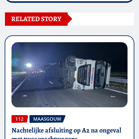
RELATED STORY
112
MAASGOUW
Nachtelijke afsluiting op A2 na ongeval
met twee vrachtwagens