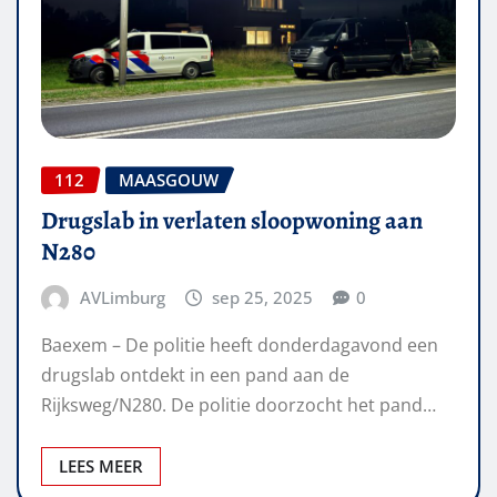
112
MAASGOUW
Drugslab in verlaten sloopwoning aan
N280
AVLimburg
sep 25, 2025
0
Baexem – De politie heeft donderdagavond een
drugslab ontdekt in een pand aan de
Rijksweg/N280. De politie doorzocht het pand…
LEES MEER