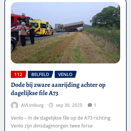
112
BELFELD
VENLO
Dode bij zware aanrijding achter op
dagelijkse file A73
AVLimburg
sep 30, 2025
1
Venlo – In de dagelijkse file op de A73 richting
Venlo zijn dinsdagmorgen twee forse