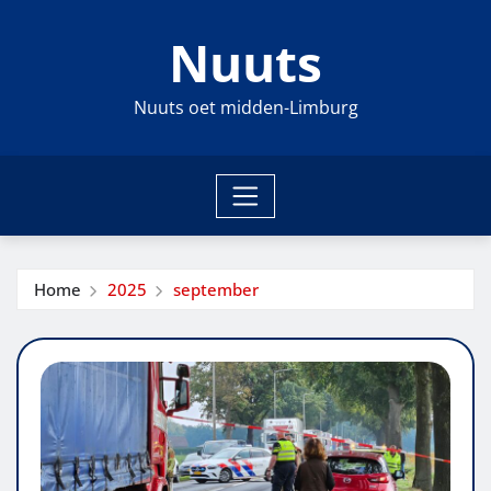
Ga
Nuuts
naar
de
inhoud
Nuuts oet midden-Limburg
Home
2025
september