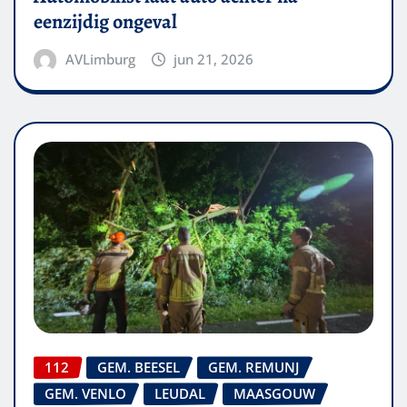
eenzijdig ongeval
AVLimburg
jun 21, 2026
112
GEM. BEESEL
GEM. REMUNJ
GEM. VENLO
LEUDAL
MAASGOUW