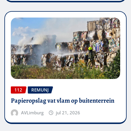
112
REMUNJ
Papieropslag vat vlam op buitenterrein
AVLimburg
jul 21, 2026