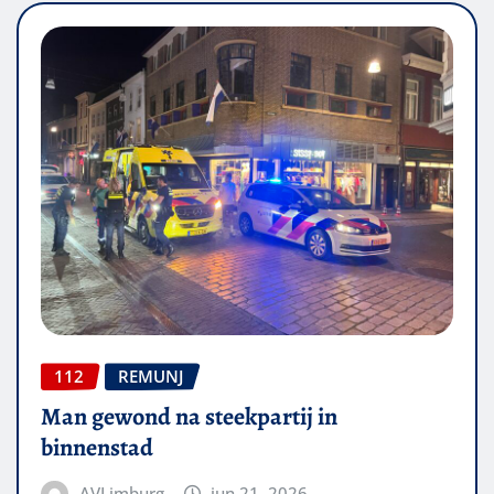
112
REMUNJ
Man gewond na steekpartij in
binnenstad
AVLimburg
jun 21, 2026