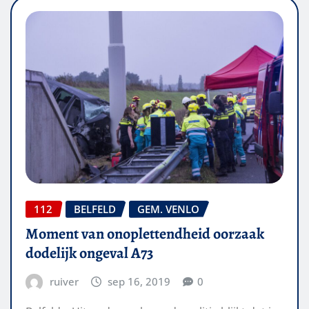
112
BELFELD
GEM. VENLO
Moment van onoplettendheid oorzaak
dodelijk ongeval A73
ruiver
sep 16, 2019
0