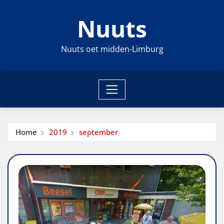
Ga
Nuuts
naar
de
inhoud
Nuuts oet midden-Limburg
Home
2019
september