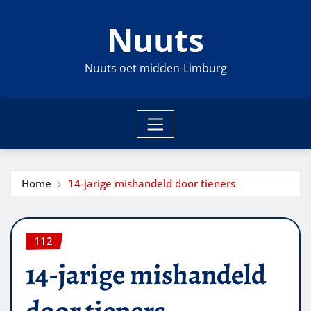
Ga
Nuuts
naar
de
inhoud
Nuuts oet midden-Limburg
Home
14-jarige mishandeld door tieners
112
14-jarige mishandeld
door tieners