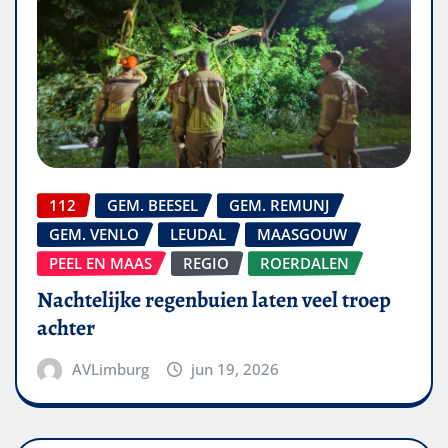
112
GEM. BEESEL
GEM. REMUNJ
GEM. VENLO
LEUDAL
MAASGOUW
PEEL EN MAAS
REGIO
ROERDALEN
Nachtelijke regenbuien laten veel troep
achter
AVLimburg
jun 19, 2026