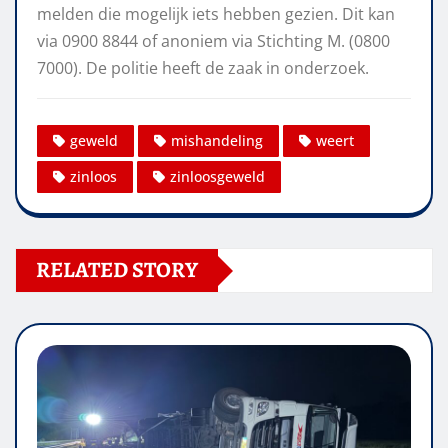
melden die mogelijk iets hebben gezien. Dit kan
via 0900 8844 of anoniem via Stichting M. (0800
7000). De politie heeft de zaak in onderzoek.
geweld
mishandeling
weert
zinloos
zinloosgeweld
RELATED STORY