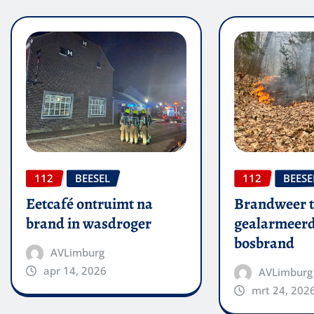
112
BEESEL
112
BEESE
Eetcafé ontruimt na
Brandweer t
brand in wasdroger
gealarmeerd
bosbrand
AVLimburg
apr 14, 2026
AVLimburg
mrt 24, 202