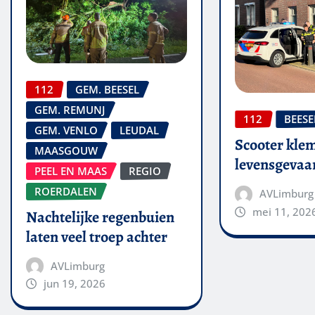
112
GEM. BEESEL
GEM. REMUNJ
112
BEESE
GEM. VENLO
LEUDAL
Scooter kle
MAASGOUW
levensgevaar
PEEL EN MAAS
REGIO
ROERDALEN
AVLimburg
mei 11, 202
Nachtelijke regenbuien
laten veel troep achter
AVLimburg
jun 19, 2026