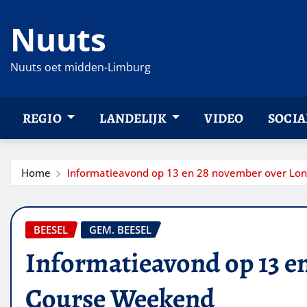
Ga
Nuuts
naar
de
inhoud
Nuuts oet midden-Limburg
REGIO
LANDELIJK
VIDEO
SOCIA
Home
Informatieavond op 13 en 28 november over Lo
BEESEL
GEM. BEESEL
Informatieavond op 13 e
Course Weekend