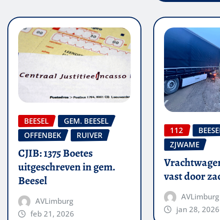
BEESEL
GEM. BEESEL
112
BEESE
OFFENBEK
RUIVER
ZJWAME
CJIB: 1375 Boetes
Vrachtwagen 
uitgeschreven in gem.
vast door z
Beesel
AVLimburg
AVLimburg
jan 28, 2026
feb 21, 2026