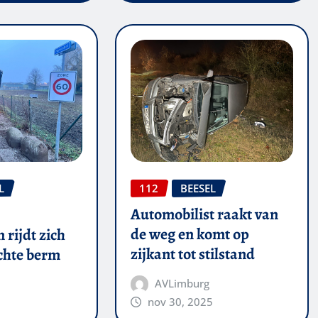
L
112
BEESEL
Automobilist raakt van
de weg en komt op
rijdt zich
zijkant tot stilstand
achte berm
AVLimburg
nov 30, 2025