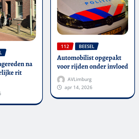
112
BEESEL
L
Automobilist opgepakt
mgereden na
voor rijden onder invloed
lijke rit
AVLimburg
apr 14, 2026
6