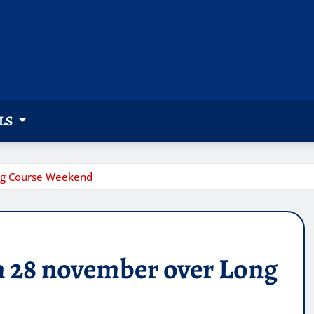
LS
ng Course Weekend
n 28 november over Long