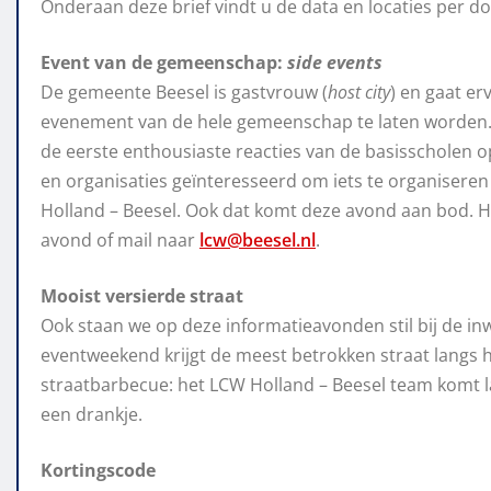
Onderaan deze brief vindt u de data en locaties per d
Event van de gemeenschap:
side events
De gemeente Beesel is gastvrouw (
host city
) en gaat e
evenement van de hele gemeenschap te laten worden. Zo
de eerste enthousiaste reacties van de basisscholen op
en organisaties geïnteresseerd om iets te organiser
Holland – Beesel. Ook dat komt deze avond aan bod. He
avond of mail naar
lcw@beesel.nl
.
Mooist versierde straat
Ook staan we op deze informatieavonden stil bij de i
eventweekend krijgt de meest betrokken straat langs
straatbarbecue: het LCW Holland – Beesel team komt lat
een drankje.
Kortingscode