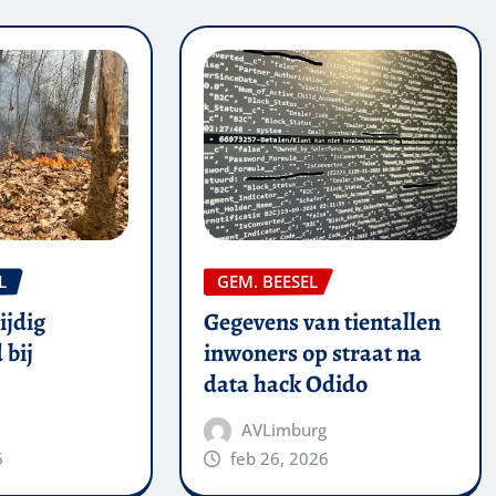
L
GEM. BEESEL
ijdig
Gegevens van tientallen
 bij
inwoners op straat na
data hack Odido
AVLimburg
6
feb 26, 2026