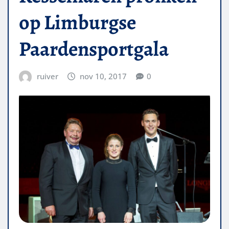
op Limburgse
Paardensportgala
ruiver
nov 10, 2017
0