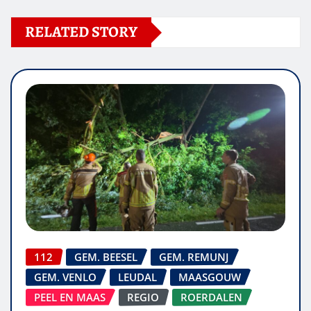
RELATED STORY
112
GEM. BEESEL
GEM. REMUNJ
GEM. VENLO
LEUDAL
MAASGOUW
PEEL EN MAAS
REGIO
ROERDALEN