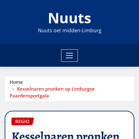
Ga
Nuuts
naar
de
inhoud
Nuuts oet midden-Limburg
Home
Kesselnaren pronken op Limburgse
Paardensportgala
REGIO
Kesselnaren pronken