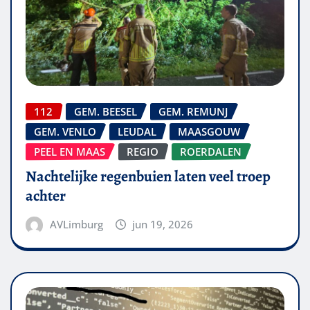
112
GEM. BEESEL
GEM. REMUNJ
GEM. VENLO
LEUDAL
MAASGOUW
PEEL EN MAAS
REGIO
ROERDALEN
Nachtelijke regenbuien laten veel troep
achter
AVLimburg
jun 19, 2026