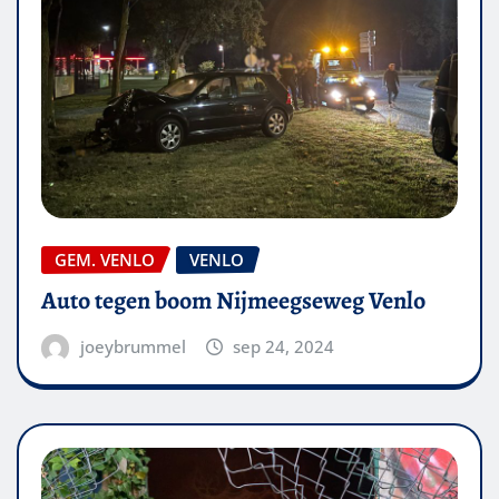
GEM. VENLO
VENLO
Auto tegen boom Nijmeegseweg Venlo
joeybrummel
sep 24, 2024