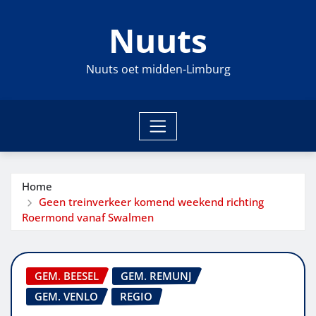
Ga
Nuuts
naar
de
inhoud
Nuuts oet midden-Limburg
Home
Geen treinverkeer komend weekend richting
Roermond vanaf Swalmen
GEM. BEESEL
GEM. REMUNJ
GEM. VENLO
REGIO