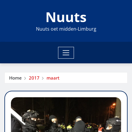
Ga
Nuuts
naar
de
inhoud
Nuuts oet midden-Limburg
Home
2017
maart