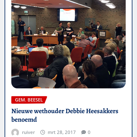
GEM. BEESEL
Nieuwe wethouder Debbie Heesakkers
benoemd
ruiver
mrt 28, 2017
0