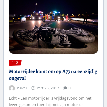
112
Motorrijder komt om op A73 na eenzijdig
ongeval
ruiver
mrt 25, 2017
0
Echt – Een motorrijder is vrijdagavond om het
leven gekomen toen hij met zijn motor er