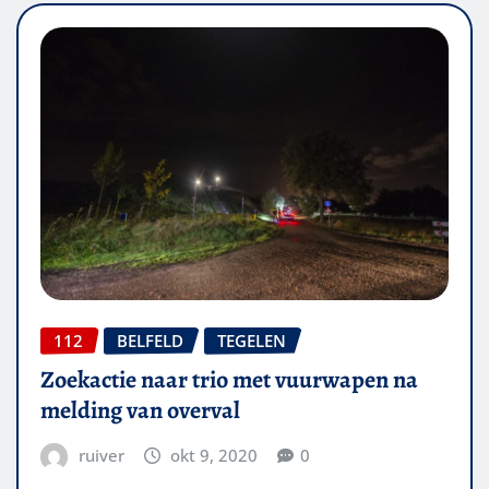
112
BELFELD
TEGELEN
Zoekactie naar trio met vuurwapen na
melding van overval
ruiver
okt 9, 2020
0