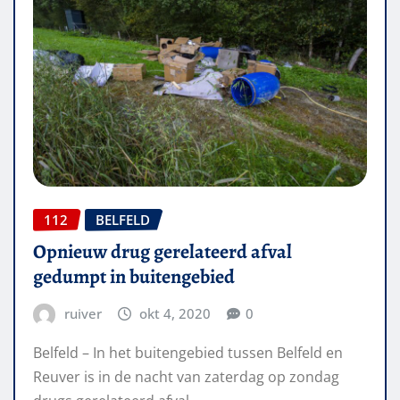
112
BELFELD
Opnieuw drug gerelateerd afval
gedumpt in buitengebied
ruiver
okt 4, 2020
0
Belfeld – In het buitengebied tussen Belfeld en
Reuver is in de nacht van zaterdag op zondag