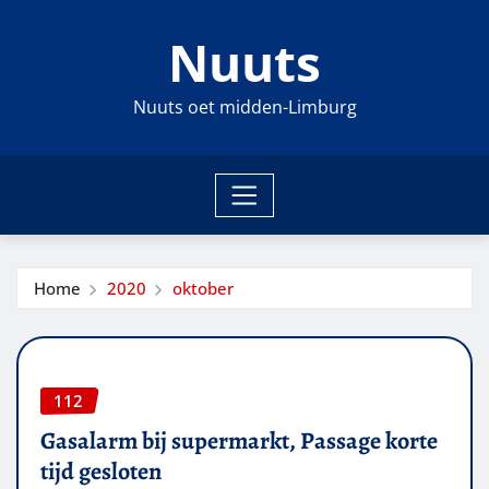
Ga
Nuuts
naar
de
inhoud
Nuuts oet midden-Limburg
Home
2020
oktober
112
Gasalarm bij supermarkt, Passage korte
tijd gesloten