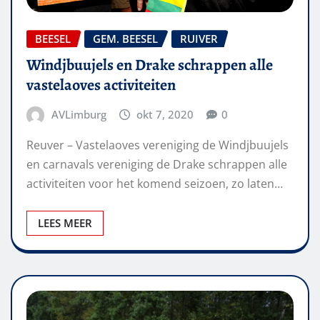
BEESEL
GEM. BEESEL
RUIVER
Windjbuujels en Drake schrappen alle
vastelaoves activiteiten
AVLimburg
okt 7, 2020
0
Reuver – Vastelaoves vereniging de Windjbuujels
en carnavals vereniging de Drake schrappen alle
activiteiten voor het komend seizoen, zo laten…
LEES MEER