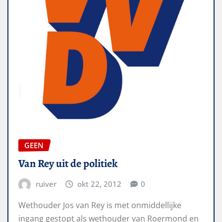
GEEN
Van Rey uit de politiek
ruiver
okt 22, 2012
0
Wethouder Jos van Rey is met onmiddellijke
ingang gestopt als wethouder van Roermond en