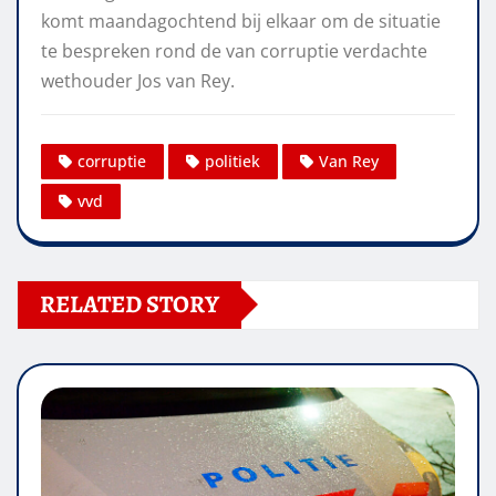
komt maandagochtend bij elkaar om de situatie
te bespreken rond de van corruptie verdachte
wethouder Jos van Rey.
corruptie
politiek
Van Rey
vvd
RELATED STORY