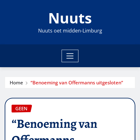
Ga
Nuuts
naar
de
inhoud
Nuuts oet midden-Limburg
Home
“Benoeming van Offermanns uitgesloten”
GEEN
“Benoeming van
Offermanns