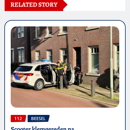
RELATED STORY
112
BEESEL
Scooter klemgereden na