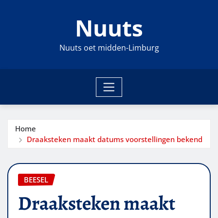
Ga
Nuuts
naar
de
inhoud
Nuuts oet midden-Limburg
Home
Draaksteken maakt datums voorstellingen bekend
BEESEL
Draaksteken maakt