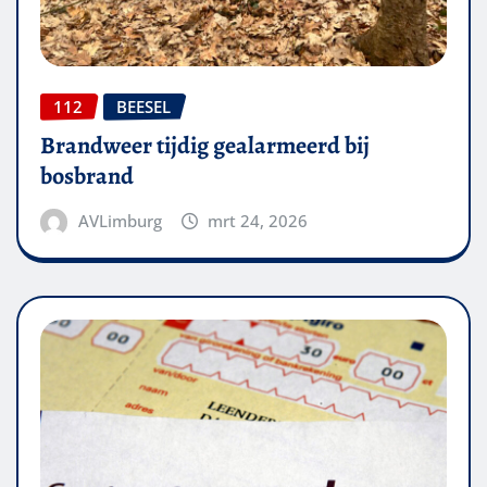
112
BEESEL
Brandweer tijdig gealarmeerd bij
bosbrand
AVLimburg
mrt 24, 2026