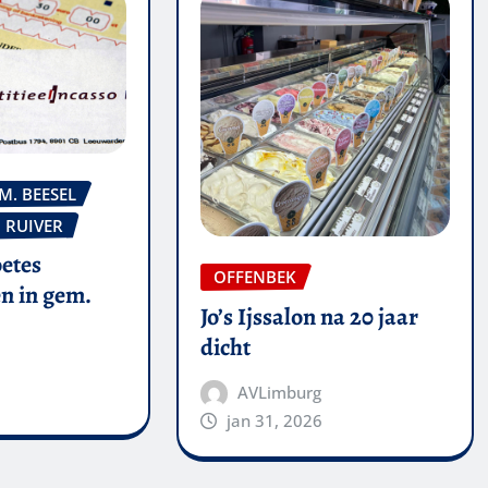
M. BEESEL
RUIVER
oetes
OFFENBEK
n in gem.
Jo’s Ijssalon na 20 jaar
dicht
AVLimburg
jan 31, 2026