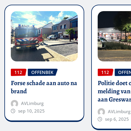
112
OFFENBEK
112
OFFE
Forse schade aan auto na
Politie doet
brand
melding van 
aan Greswar
AVLimburg
sep 10, 2025
AVLimburg
sep 6, 2025