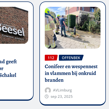
112
OFFENBEK
d geeft
Conifeer en wespennest
or
in vlammen bij onkruid
Schakel
branden
AVLimburg
sep 23, 2025