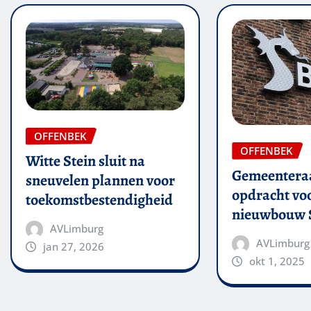
OFFENBEK
OFFENBEK
Witte Stein sluit na
Gemeenteraa
sneuvelen plannen voor
opdracht vo
toekomstbestendigheid
nieuwbouw 
AVLimburg
AVLimburg
jan 27, 2026
okt 1, 2025