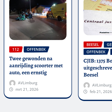
BEESEL
GE
112
OFFENBEK
OFFENBEK
Twee gewonden na
CJIB: 1375 B
aanrijding scoorter met
uitgeschreve
auto, een ernstig
Beesel
AVLimburg
AVLimburg
mrt 21, 2026
feb 21, 2026