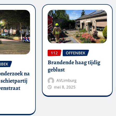
112
OFFENBEK
Brandende haag tijdig
NBEK
geblust
 onderzoek na
schietpartij
AVLimburg
enstraat
mei 8, 2025