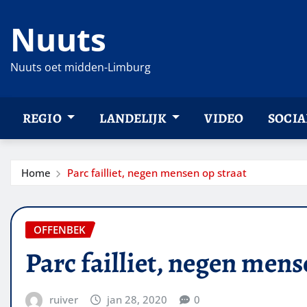
Ga
Nuuts
naar
de
inhoud
Nuuts oet midden-Limburg
REGIO
LANDELIJK
VIDEO
SOCIA
Home
Parc failliet, negen mensen op straat
OFFENBEK
Parc failliet, negen mens
ruiver
jan 28, 2020
0