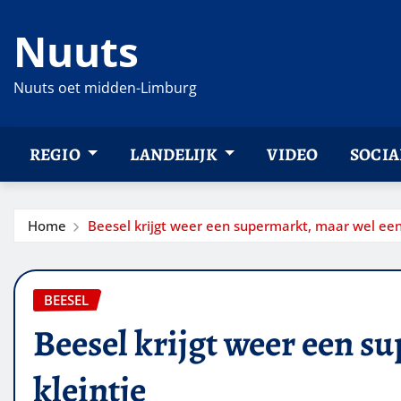
Ga
Nuuts
naar
de
inhoud
Nuuts oet midden-Limburg
REGIO
LANDELIJK
VIDEO
SOCIA
Home
Beesel krijgt weer een supermarkt, maar wel een
BEESEL
Beesel krijgt weer een s
kleintje