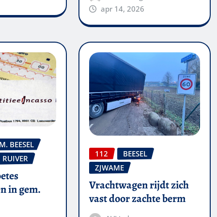
apr 14, 2026
M. BEESEL
112
BEESEL
RUIVER
ZJWAME
oetes
Vrachtwagen rijdt zich
n in gem.
vast door zachte berm