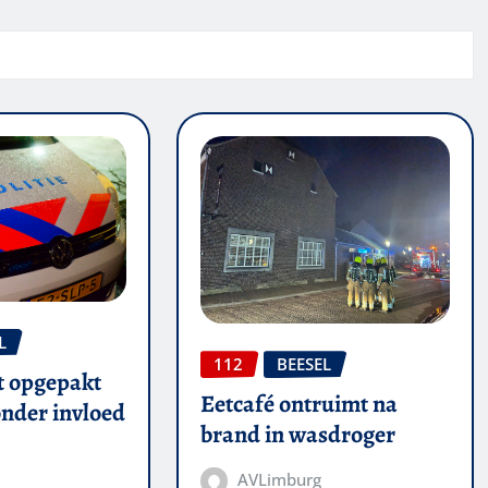
L
112
BEESEL
t opgepakt
Eetcafé ontruimt na
onder invloed
brand in wasdroger
AVLimburg
6