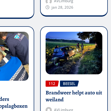
AVLimburg
jan 28, 2026
112
BEESEL
Brandweer helpt auto uit
ders
weiland
 opslagboxen
AVLimburg