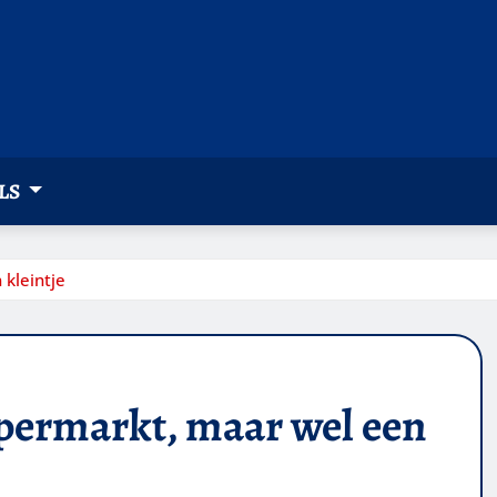
LS
 kleintje
upermarkt, maar wel een