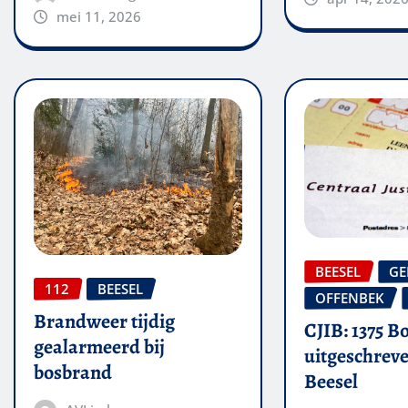
mei 11, 2026
BEESEL
GE
112
BEESEL
OFFENBEK
Brandweer tijdig
CJIB: 1375 B
gealarmeerd bij
uitgeschreve
bosbrand
Beesel