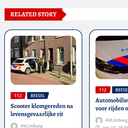
RELATED STORY
112
BEESE
112
BEESEL
Automobilis
Scooter klemgereden na
voor rijden 
levensgevaarlijke rit
AVLimburg
AVLimburg
apr 14, 202