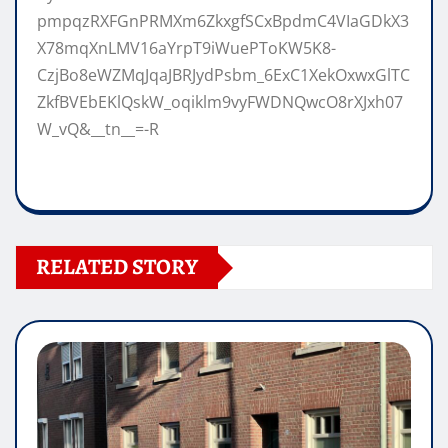
pmpqzRXFGnPRMXm6ZkxgfSCxBpdmC4VIaGDkX3
X78mqXnLMV16aYrpT9iWuePToKW5K8-
CzjBo8eWZMqJqaJBRJydPsbm_6ExC1XekOxwxGlTC
ZkfBVEbEKlQskW_oqiklm9vyFWDNQwcO8rXJxh07
W_vQ&__tn__=-R
RELATED STORY