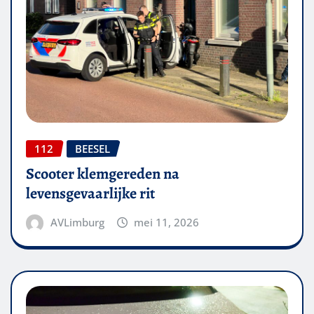
112
BEESEL
Scooter klemgereden na
levensgevaarlijke rit
AVLimburg
mei 11, 2026