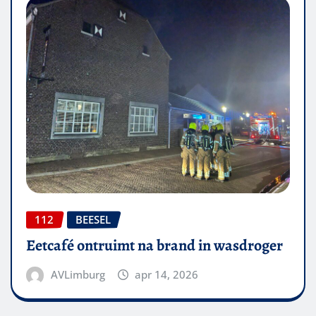
112
BEESEL
Eetcafé ontruimt na brand in wasdroger
AVLimburg
apr 14, 2026