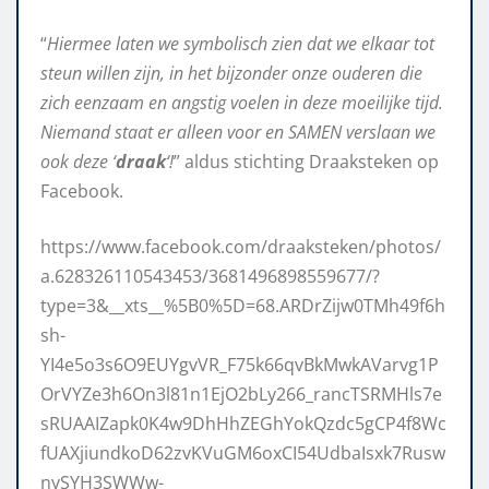
“
Hiermee laten we symbolisch zien dat we elkaar tot
steun willen zijn, in het bijzonder onze ouderen die
zich eenzaam en angstig voelen in deze moeilijke tijd.
Niemand staat er alleen voor en SAMEN verslaan we
ook deze ‘
draak
‘!
” aldus stichting Draaksteken op
Facebook.
https://www.facebook.com/draaksteken/photos/
a.628326110543453/3681496898559677/?
type=3&__xts__%5B0%5D=68.ARDrZijw0TMh49f6h
sh-
YI4e5o3s6O9EUYgvVR_F75k66qvBkMwkAVarvg1P
OrVYZe3h6On3l81n1EjO2bLy266_rancTSRMHls7e
sRUAAIZapk0K4w9DhHhZEGhYokQzdc5gCP4f8Wc
fUAXjiundkoD62zvKVuGM6oxCI54UdbaIsxk7Rusw
nySYH3SWWw-