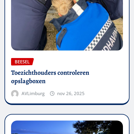
BEESEL
Toezichthouders controleren
opslagboxen
AVLimburg
nov 26, 2025