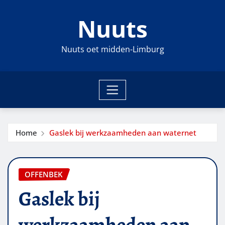
Ga
Nuuts
naar
de
inhoud
Nuuts oet midden-Limburg
Home
Gaslek bij werkzaamheden aan waternet
OFFENBEK
Gaslek bij
werkzaamheden aan